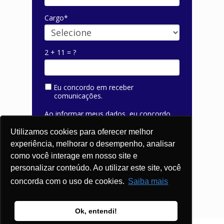
Cargo*
2 + 11 = ?
Eu concordo em receber
comunicações.
Ao informar meus dados, eu concordo
com a
Política de Privacidade
e com os
Utilizamos cookies para oferecer melhor
Termos de Uso
.
experiência, melhorar o desempenho, analisar
como você interage em nosso site e
VER CASO DE SUCESSO
personalizar conteúdo. Ao utilizar este site, você
concorda com o uso de cookies.
Saiba mais
Prometemos não utilizar suas informações de
contato para enviar qualquer tipo de SPAM.
Ok, entendi!